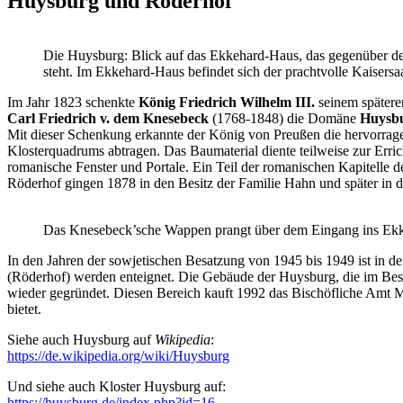
Huysburg und Röderhof
Die Huysburg: Blick auf das Ekkehard-Haus, das gegenüber der
steht. Im Ekkehard-Haus befindet sich der prachtvolle Kaisersa
Im Jahr 1823 schenkte
König Friedrich Wilhelm III.
seinem spätere
Carl Friedrich v. dem Knesebeck
(1768-1848) die Domäne
Huysb
Mit dieser Schenkung erkannte der König von Preußen die hervorrag
Klosterquadrums abtragen. Das Baumaterial diente teilweise zur Erri
romanische Fenster und Portale. Ein Teil der romanischen Kapitelle 
Röderhof gingen 1878 in den Besitz der Familie Hahn und später in d
Das Knesebeck’sche Wappen prangt über dem Eingang ins Ek
In den Jahren der sowjetischen Besatzung von 1945 bis 1949 ist in
(Röderhof) werden enteignet. Die Gebäude der Huysburg, die im Bes
wieder gegründet. Diesen Bereich kauft 1992 das Bischöfliche Amt 
bietet.
Siehe auch Huysburg auf
Wikipedia
:
https://de.wikipedia.org/wiki/Huysburg
Und siehe auch Kloster Huysburg auf:
https://huysburg.de/index.php?id=16