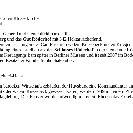
 alten Klosterkirche
al
n General und Generalfeldmarschall
urg
und das
Gut
Röderhof
mit 342 Hektar Ackerland.
enden Leistungen des Carl Friedrich v. dem Knesebeck in den Kriegen
chtung eines Landhauses, des
Schlosses Röderhof
in der Gemeinde Röde
des Kreuzgangs kam später in Berliner Museen und ist seit 2007 im Bod
en Besitz der Familie Schliephake über.
kehard-Haus
 den barocken Wirtschaftsgebäuden der Huysburg eine Kommandantur un
itz der v. dem Knesebeck gewesen waren, werden 1949 mit einem Pfleg
Magdeburg. Das Kloster wurde aufwendig renoviert. Ebenso das Ekkeh