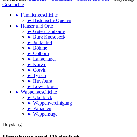
Geschichte
►
Familiengeschichte
►
Historische Quellen
►
Häuser und Orte
►
Güter/Landkarte
►
Burg Knesebeck
►
Junkerhof
►
Böhme
►
Colborn
►
Langenapel
►
Karwe
►
Corvin
►
Tylsen
►
Huysburg
►
Löwenbruch
►
Wappengeschichte
►
Überblick
►
Wappenvereinigung
►
Varianten
►
Wappensage
Huysburg