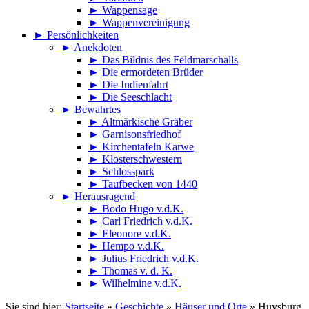
►
Wappensage
►
Wappenvereinigung
►
Persönlichkeiten
►
Anekdoten
►
Das Bildnis des Feldmarschalls
►
Die ermordeten Brüder
►
Die Indienfahrt
►
Die Seeschlacht
►
Bewahrtes
►
Altmärkische Gräber
►
Garnisonsfriedhof
►
Kirchentafeln Karwe
►
Klosterschwestern
►
Schlosspark
►
Taufbecken von 1440
►
Herausragend
►
Bodo Hugo v.d.K.
►
Carl Friedrich v.d.K.
►
Eleonore v.d.K.
►
Hempo v.d.K.
►
Julius Friedrich v.d.K.
►
Thomas v. d. K.
►
Wilhelmine v.d.K.
Sie sind hier:
Startseite
»
Geschichte
»
Häuser und Orte
»
Huysburg