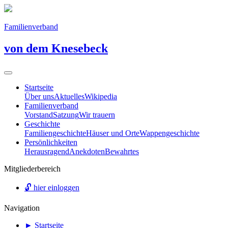
Familienverband
von dem Knesebeck
Startseite
Über uns
Aktuelles
Wikipedia
Familienverband
Vorstand
Satzung
Wir trauern
Geschichte
Familiengeschichte
Häuser und Orte
Wappengeschichte
Persönlichkeiten
Herausragend
Anekdoten
Bewahrtes
Mitgliederbereich
🔓
hier einloggen
Navigation
►
Startseite