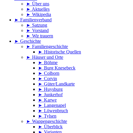
►
Über uns
►
Aktuelles
►
Wikipedia
►
Familienverband
►
Satzung
►
Vorstand
►
Wir trauern
►
Geschichte
►
Familiengeschichte
►
Historische Quellen
►
Häuser und Orte
►
Böhme
►
Burg Knesebeck
►
Colborn
►
Corvin
►
Güter/Landkarte
►
Huysburg
►
Junkerhof
►
Karwe
►
Langenapel
►
Löwenbruch
►
Tylsen
►
Wappengeschichte
►
Überblick
►
Varianten