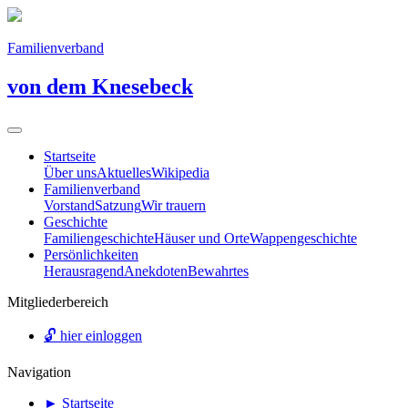
Familienverband
von dem Knesebeck
Startseite
Über uns
Aktuelles
Wikipedia
Familienverband
Vorstand
Satzung
Wir trauern
Geschichte
Familiengeschichte
Häuser und Orte
Wappengeschichte
Persönlichkeiten
Herausragend
Anekdoten
Bewahrtes
Mitgliederbereich
🔓
hier einloggen
Navigation
►
Startseite