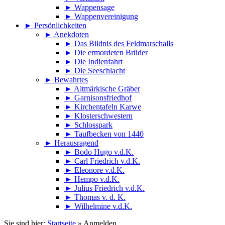
►
Wappensage
►
Wappenvereinigung
►
Persönlichkeiten
►
Anekdoten
►
Das Bildnis des Feldmarschalls
►
Die ermordeten Brüder
►
Die Indienfahrt
►
Die Seeschlacht
►
Bewahrtes
►
Altmärkische Gräber
►
Garnisonsfriedhof
►
Kirchentafeln Karwe
►
Klosterschwestern
►
Schlosspark
►
Taufbecken von 1440
►
Herausragend
►
Bodo Hugo v.d.K.
►
Carl Friedrich v.d.K.
►
Eleonore v.d.K.
►
Hempo v.d.K.
►
Julius Friedrich v.d.K.
►
Thomas v. d. K.
►
Wilhelmine v.d.K.
Sie sind hier:
Startseite
»
Anmelden